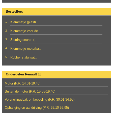
Bestsellers
1.
Klemmetje (plasti..
2.
Klemmetje voor de..
3.
Slotring deuren (..
4.
Klemmetje motorka..
5.
Rubber stabilisat..
Onderdelen Renault 16
Motor (P.R: 14.01-19.40)
Buiten de motor (P.R: 15.35-19.40)
Versnellingsbak en koppeling (P.R: 30.01-34.95)
Ophanging en aandrijving (P.R: 35.10-58.95)